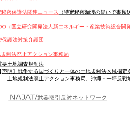
定秘密保護法関連ニュース
（特定秘密漏洩の疑いで書類
EDO（国立研究開発法人新エネルギー・産業技術総合開
密保護法対策弁護団
地規制法廃止アクション事務局
重要土地調査規制法
【
声明】戦争する国づくりと一体の土地規制法区域指定
土地規制法廃止アクション事務局、沖縄・一坪反戦地
NAJAT/武器取引反対ネットワーク