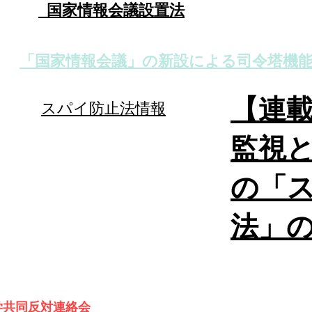
国家情報会議設置法
「国家情報会議」の新設による司令塔機
【連
スパイ防止法情報
監視
の「
法」
学共同反対連絡会